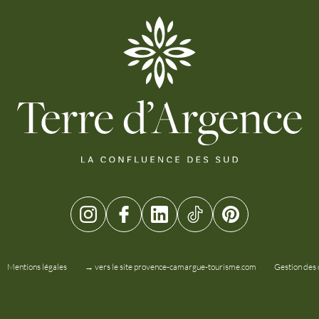
Mentions légales
→ vers le site provence-camargue-tourisme.com
Gestion des 