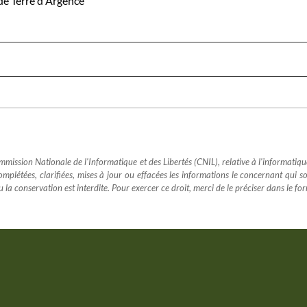
 de Terre d'Argence
ssion Nationale de l'Informatique et des Libertés (CNIL), relative à l'informatique, au
 complétées, clarifiées, mises à jour ou effacées les informations le concernant qui 
u la conservation est interdite. Pour exercer ce droit, merci de le préciser dans le fo