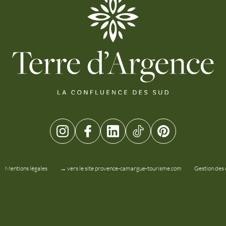
Mentions légales
→ vers le site provence-camargue-tourisme.com
Gestion des 