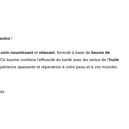
scles
!
e
soin nourrissant
et
relaxant
, formulé à base de
beurre de
 Ce baume combine l’efficacité du karité avec les vertus de l’
huile
expérience apaisante et réparatrice à votre peau et à vos muscles.
ts :