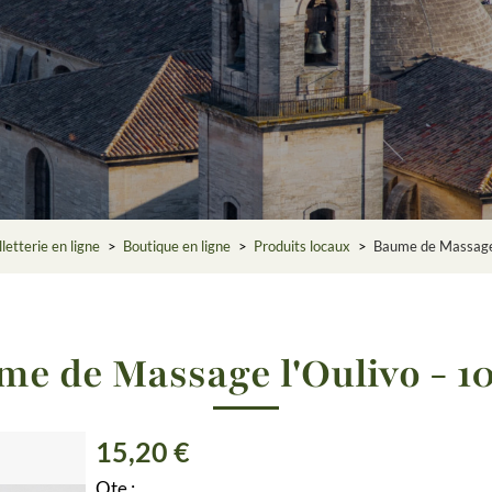
letterie en ligne
>
Boutique en ligne
>
Produits locaux
>
Baume de Massage 
me de Massage l'Oulivo - 1
15,20 €
Qte :