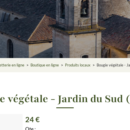
etterie en ligne
>
Boutique en ligne
>
Produits locaux
>
Bougie végétale - J
e végétale - Jardin du Sud 
24 €
Qte :