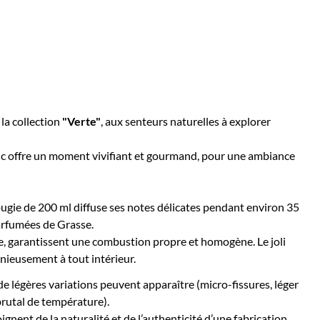
 la collection
"Verte"
, aux senteurs naturelles à explorer
lic offre un moment vivifiant et gourmand, pour une ambiance
ougie de 200 ml diffuse ses notes délicates pendant environ 35
parfumées de Grasse.
, garantissent une combustion propre et homogène. Le joli
onieusement à tout intérieur.
e légères variations peuvent apparaître (micro-fissures, léger
brutal de température).
oignent de la naturalité et de l’authenticité d’une fabrication