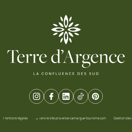
Mentions légales
→ vers le site provence-camargue-tourisme.com
Gestion des 