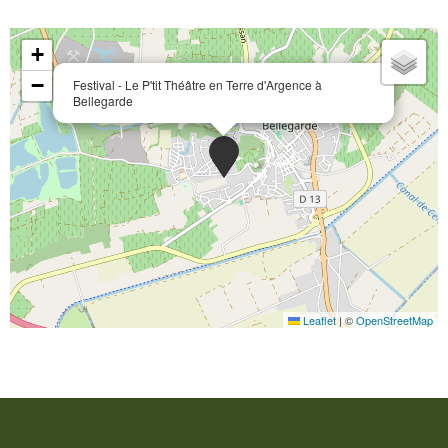
+
−
Festival - Le P'tit Théâtre en Terre d'Argence à
Bellegarde
Leaflet
|
©
OpenStreetMap