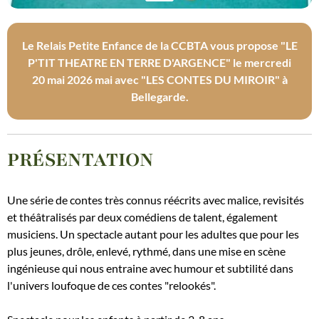
Le Relais Petite Enfance de la CCBTA vous propose "LE
P'TIT THEATRE EN TERRE D'ARGENCE" le mercredi
20 mai 2026 mai avec "LES CONTES DU MIROIR" à
Bellegarde.
PRÉSENTATION
Une série de contes très connus réécrits avec malice, revisités
et théâtralisés par deux comédiens de talent, également
musiciens. Un spectacle autant pour les adultes que pour les
plus jeunes, drôle, enlevé, rythmé, dans une mise en scène
ingénieuse qui nous entraine avec humour et subtilité dans
l'univers loufoque de ces contes "relookés".