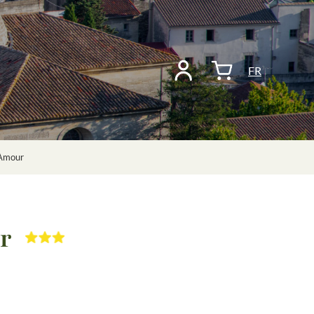
FR
'Amour
r