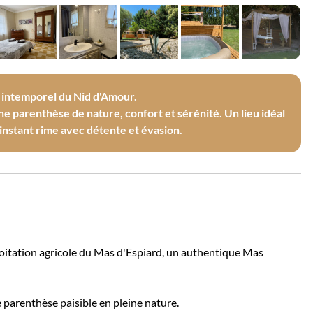
 intemporel du Nid d'Amour.
ne parenthèse de nature, confort et sérénité. Un lieu idéal
 instant rime avec détente et évasion.
ploitation agricole du Mas d'Espiard, un authentique Mas
ne parenthèse paisible en pleine nature.