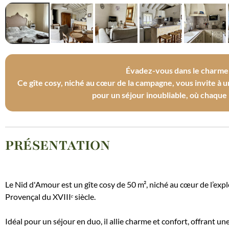
Évadez-vous dans le charme
Ce gîte cosy, niché au cœur de la campagne, vous invite à u
pour un séjour inoubliable, où chaque
PRÉSENTATION
Le Nid d'Amour est un gîte cosy de 50 m², niché au cœur de l’ex
Provençal du XVIIIᵉ siècle.
Idéal pour un séjour en duo, il allie charme et confort, offrant u