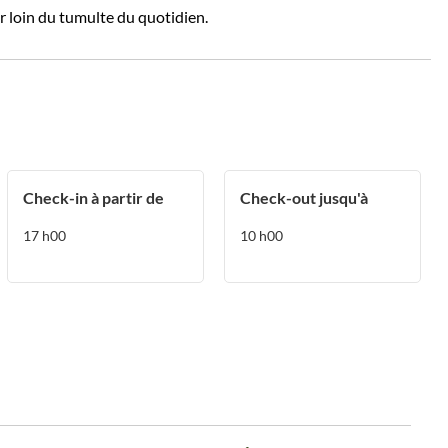
r loin du tumulte du quotidien.
Check-in à partir de
Check-out jusqu'à
17
h00
10
h00