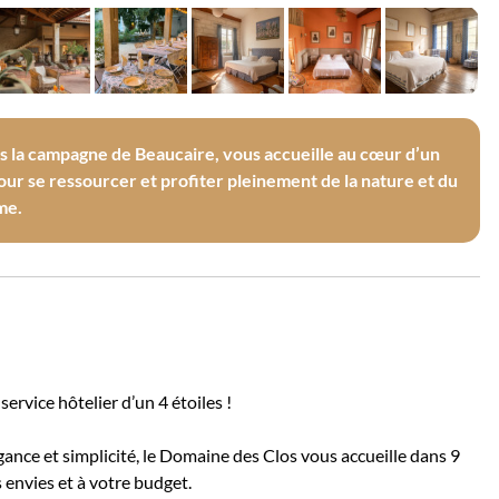
ns la campagne de Beaucaire, vous accueille au cœur d’un
pour se ressourcer et profiter pleinement de la nature et du
me.
rvice hôtelier d’un 4 étoiles !
gance et simplicité, le Domaine des Clos vous accueille dans 9
envies et à votre budget.