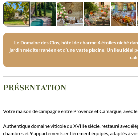
Le Domaine des Clos, hôtel de charme 4 étoiles niché da
jardin méditerranéen et d’une vaste piscine. ​Un lieu idéal 
cal
PRÉSENTATION
Votre maison de campagne entre Provence et Camargue, avec le se
Authentique domaine viticole du XVIIIe siècle, restauré avec élé
chambres et 9 appartements entièrement équipés, adaptés à vos 