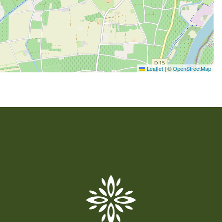
Leaflet
|
©
OpenStreetMap