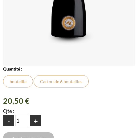
Quantité :
bouteille
Carton de 6 bouteilles
20,50 €
Qte :
-
+