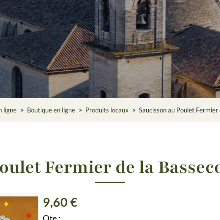
n ligne
>
Boutique en ligne
>
Produits locaux
>
Saucisson au Poulet Fermier 
oulet Fermier de la Basseco
9,60 €
Qte :